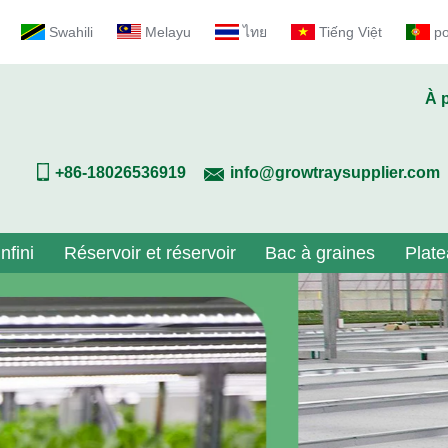
Swahili
Melayu
ไทย
Tiếng Việt
p
À 
+86-18026536919
info@growtraysupplier.com
nfini
Réservoir et réservoir
Bac à graines
Plate