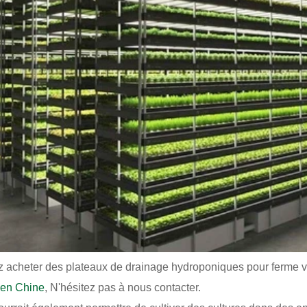
z acheter des plateaux de drainage hydroponiques pour ferme 
 en Chine
, N'hésitez pas à nous contacter.