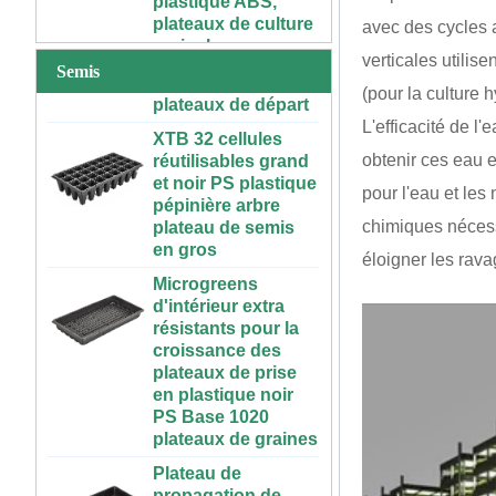
agricoles avec
noir PS plastique
couverture de
avec des cycles ar
intérieur semis
plantation
plateaux de départ
verticales utili
Semis
50 70 100 gallons
(pour la culture 
XTB 32 cellules
ABS réservoir
réutilisables grand
d'éléments nutritifs
L'efficacité de l
et noir PS plastique
à l'intérieur en
obtenir ces eau e
pépinière arbre
plastique réservoir
plateau de semis
hydroponique avec
pour l'eau et les
en gros
couvercle
chimiques nécess
Microgreens
Système
éloigner les rava
d'intérieur extra
hydroponique
résistants pour la
vertical pour les
croissance des
fraises et légumes |
plateaux de prise
ABS Gutting en
en plastique noir
plastique pour la
PS Base 1020
serre et l'utilisation
plateaux de graines
de la ferme
Plateau de
Grande Table de
propagation de
culture
graines de germes
hydroponique
de jardin de grille