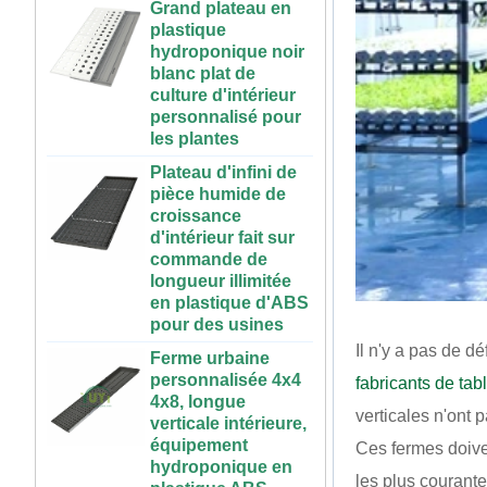
hydroponique noir
blanc plat de
culture d'intérieur
personnalisé pour
les plantes
Plateau d'infini de
pièce humide de
croissance
d'intérieur fait sur
commande de
longueur illimitée
en plastique d'ABS
pour des usines
Ferme urbaine
personnalisée 4x4
Il n'y a pas de d
4x8, longue
verticale intérieure,
fabricants de tab
équipement
verticales n'ont 
hydroponique en
72 cellules pas cher
plastique ABS,
Ces fermes doivent
tomate brocoli
plateaux de culture
courge aubergine
les plus courante