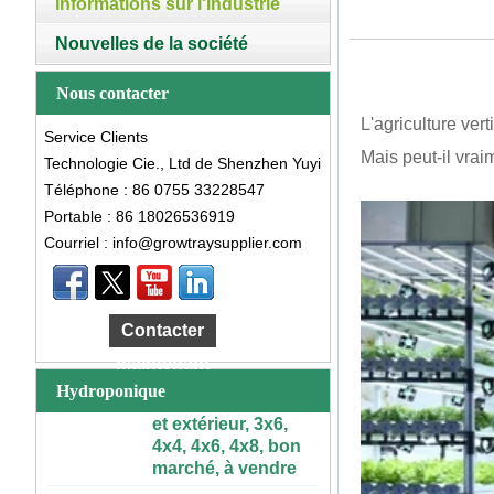
Informations sur l'industrie
Nouvelles de la société
Nous contacter
L'agriculture ver
Service Clients
Mais peut-il vraim
Technologie Cie., Ltd de Shenzhen Yuyi
Téléphone : 86 0755 33228547
Portable : 86 18026536919
Courriel : info@growtraysupplier.com
Grande Table de
culture
hydroponique
Contacter
roulante en
plastique, intérieur
maintenant
et extérieur, 3x6,
Hydroponique
4x4, 4x6, 4x8, bon
marché, à vendre
Grand plateau en
plastique