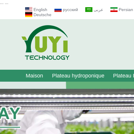
...
...
English
русский
عربى
Persian
Deutsche
Maison
Plateau hydroponique
Plateau I