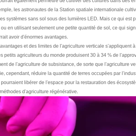
urrait également permettre de cultiver des cultures dans des end
mple, les astronautes de la Station spatiale internationale cultiv
des systèmes sans sol sous des lumières LED. Mais ce qui est pl
ou en utilisant seulement une petite quantité de sol, ce qui signi
urrait avoir d'énormes avantages.
antages et des limites de l'agriculture verticale s'appliquent à
es petits agriculteurs du monde produisent 30 à 34 % de l'appr
nt de l'agriculture de subsistance, de sorte que l'agriculture vert
rie, cependant, réduire la quantité de terres occupées par l'indust
 pourraient libérer de l'espace pour la restauration des écosystèm
 méthodes d'agriculture régénérative.