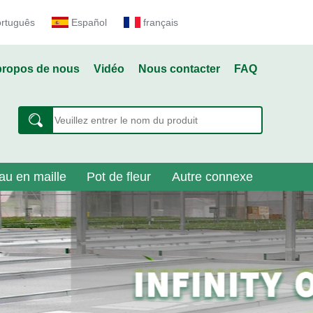
ortuguês
Español
français
propos de nous
Vidéo
Nous contacter
FAQ
au en maille
Pot de fleur
Autre connexe