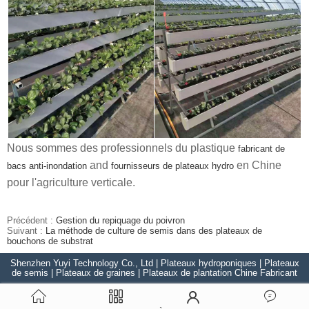
Nous sommes des professionnels du plastique
fabricant de
and
en Chine
bacs anti-inondation
fournisseurs de plateaux hydro
pour l'agriculture verticale.
Précédent :
Gestion du repiquage du poivron
Suivant :
La méthode de culture de semis dans des plateaux de
bouchons de substrat
Shenzhen Yuyi Technology Co., Ltd | Plateaux hydroponiques | Plateaux
de semis | Plateaux de graines | Plateaux de plantation Chine Fabricant