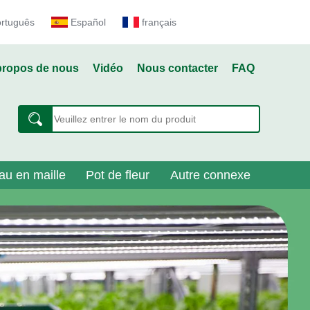
ortuguês
Español
français
propos de nous
Vidéo
Nous contacter
FAQ
au en maille
Pot de fleur
Autre connexe