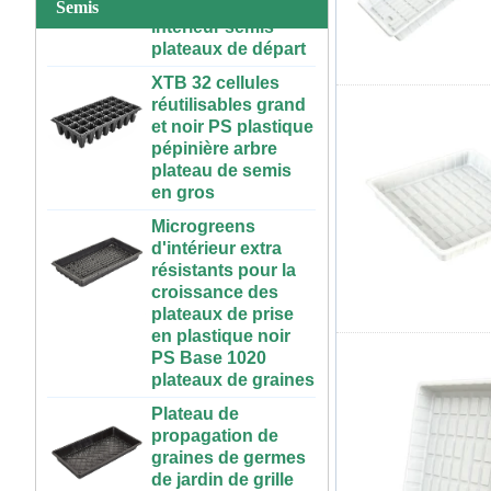
intérieur semis
Semis
plantation
plateaux de départ
50 70 100 gallons
XTB 32 cellules
ABS réservoir
réutilisables grand
d'éléments nutritifs
et noir PS plastique
à l'intérieur en
pépinière arbre
plastique réservoir
plateau de semis
hydroponique avec
en gros
couvercle
Microgreens
Système
d'intérieur extra
hydroponique
résistants pour la
vertical pour les
croissance des
fraises et légumes |
plateaux de prise
ABS Gutting en
en plastique noir
plastique pour la
PS Base 1020
serre et l'utilisation
plateaux de graines
de la ferme
Plateau de
Grande Table de
propagation de
culture
graines de germes
hydroponique
de jardin de grille
roulante en
de maille de
plastique, intérieur