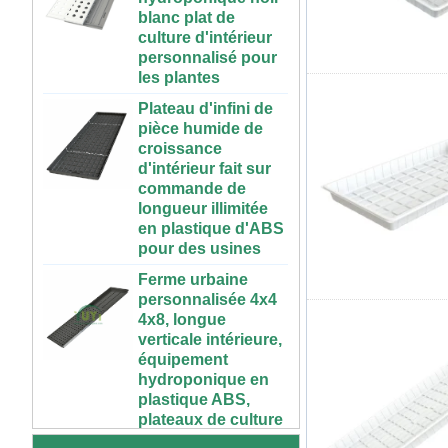
culture d'intérieur
personnalisé pour
les plantes
Plateau d'infini de
pièce humide de
croissance
d'intérieur fait sur
commande de
longueur illimitée
en plastique d'ABS
pour des usines
Ferme urbaine
personnalisée 4x4
4x8, longue
verticale intérieure,
équipement
hydroponique en
72 cellules pas cher
plastique ABS,
tomate brocoli
plateaux de culture
courge aubergine
agricoles avec
noir PS plastique
couverture de