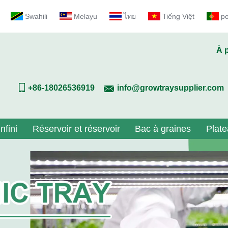
Swahili
Melayu
ไทย
Tiếng Việt
p
À 
+86-18026536919
info@growtraysupplier.com
nfini
Réservoir et réservoir
Bac à graines
Plate