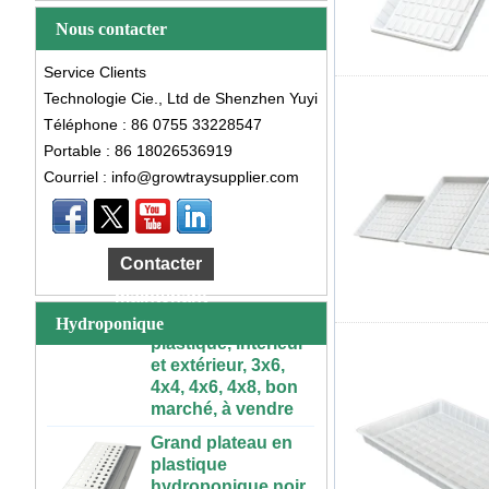
Nous contacter
Service Clients
Technologie Cie., Ltd de Shenzhen Yuyi
Téléphone : 86 0755 33228547
Portable : 86 18026536919
Courriel : info@growtraysupplier.com
Grande Table de
culture
Contacter
hydroponique
maintenant
roulante en
plastique, intérieur
Hydroponique
et extérieur, 3x6,
4x4, 4x6, 4x8, bon
marché, à vendre
Grand plateau en
plastique
hydroponique noir
blanc plat de