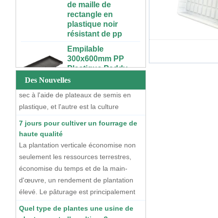
rectangle en
et extérieur, 3x6,
plastique noir
4x4, 4x6, 4x8, bon
résistant de pp
marché, à vendre
Deux méthodes de culture de semis
Empilable
Grand plateau en
300x600mm PP
À l'heure actuelle, il existe deux
plastique
Plastique Paddy
méthodes courantes de culture de
hydroponique noir
Pépinière
blanc plat de
semis, l'une est la culture de semis à
Plantation Plateau
Des Nouvelles
culture d'intérieur
sec à l'aide de plateaux de semis en
De Semis De Riz
personnalisé pour
plastique, et l'autre est la culture
Pour Transplanteur
les plantes
De Riz
hydroponique de semis flottants à l'aide
7 jours pour cultiver un fourrage de
Plateau d'infini de
de plateaux de semis en mousse EPS.
Extra Large Gallon
haute qualité
pièce humide de
PP Noir En
La plantation verticale économise non
croissance
Plastique Anti-UV
d'intérieur fait sur
seulement les ressources terrestres,
Forêt Arbres Fleurs
commande de
économise du temps et de la main-
Pots De Plantes
longueur illimitée
d'œuvre, un rendement de plantation
Extérieures À
en plastique d'ABS
Vendre
élevé. Le pâturage est principalement
pour des usines
composé de blé, qui peut pousser de
72 cellules pas cher
Quel type de plantes une usine de
Ferme urbaine
15 à 20 centimètres en 7 jours, ce qui
tomate brocoli
personnalisée 4x4
plantes peut-elle cultiver ?
courge aubergine
permet d'économiser les coûts
4x8, longue