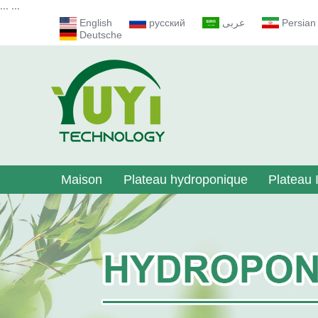
...
...
English
русский
عربى
Persian
Deutsche
Maison
Plateau hydroponique
Plateau I