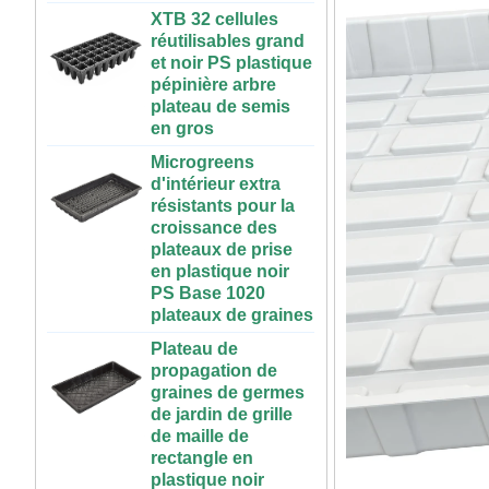
réutilisables grand
d'éléments nutritifs
et noir PS plastique
à l'intérieur en
pépinière arbre
plastique réservoir
plateau de semis
hydroponique avec
en gros
couvercle
Microgreens
Système
d'intérieur extra
hydroponique
résistants pour la
vertical pour les
croissance des
fraises et légumes |
plateaux de prise
ABS Gutting en
en plastique noir
plastique pour la
PS Base 1020
serre et l'utilisation
plateaux de graines
de la ferme
Plateau de
Grande Table de
propagation de
culture
graines de germes
hydroponique
de jardin de grille
roulante en
de maille de
plastique, intérieur
rectangle en
et extérieur, 3x6,
plastique noir
4x4, 4x6, 4x8, bon
résistant de pp
marché, à vendre