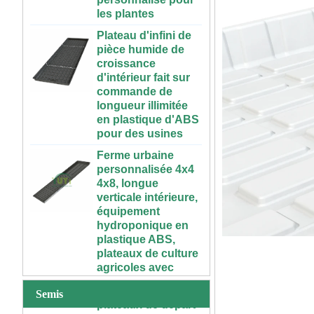
Plateau d'infini de
pièce humide de
croissance
d'intérieur fait sur
commande de
longueur illimitée
en plastique d'ABS
pour des usines
Ferme urbaine
personnalisée 4x4
4x8, longue
verticale intérieure,
équipement
hydroponique en
72 cellules pas cher
plastique ABS,
tomate brocoli
plateaux de culture
courge aubergine
agricoles avec
noir PS plastique
couverture de
intérieur semis
plantation
plateaux de départ
Semis
50 70 100 gallons
XTB 32 cellules
ABS réservoir