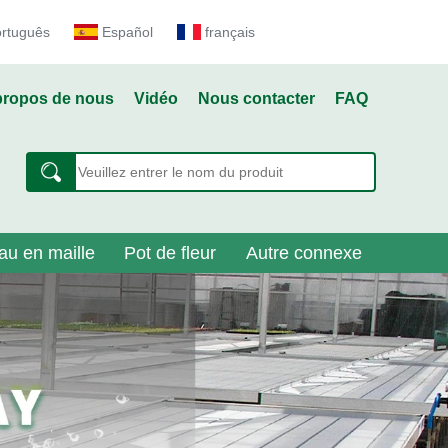
ortuguês
Español
français
propos de nous
Vidéo
Nous contacter
FAQ
au en maille
Pot de fleur
Autre connexe