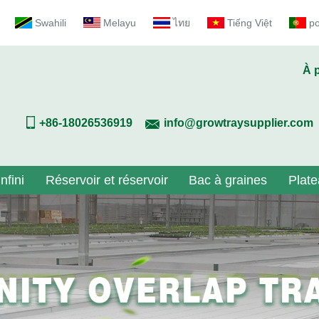
Swahili
Melayu
ไทย
Tiếng Việt
p
À 
+86-18026536919
info@growtraysupplier.com
nfini
Réservoir et réservoir
Bac à graines
Plate