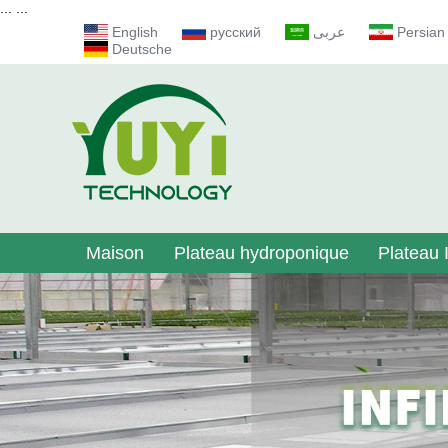
...
...
English
русский
عربى
Persian
Deutsche
Maison
Plateau hydroponique
Plateau I