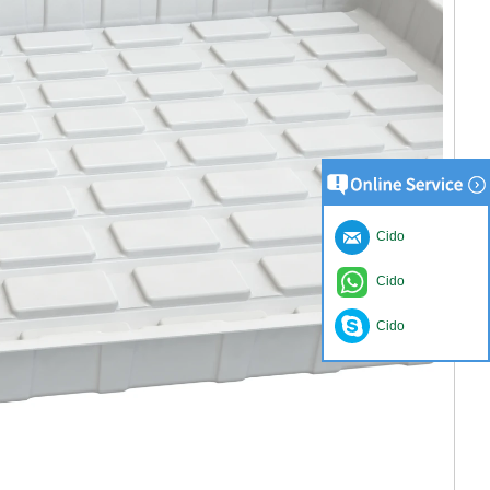
Cido
Cido
Cido