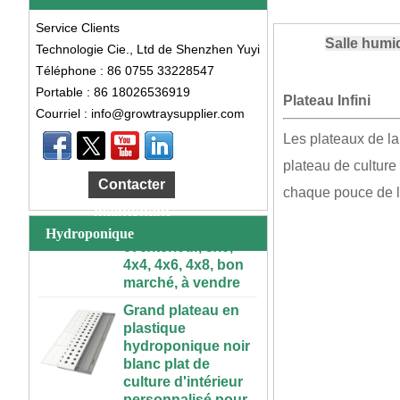
Service Clients
Salle humid
Technologie Cie., Ltd de Shenzhen Yuyi
Téléphone : 86 0755 33228547
Portable : 86 18026536919
Plateau Infini
Courriel : info@growtraysupplier.com
Grande Table de
Les plateaux de la 
culture
hydroponique
plateau de culture 
roulante en
Contacter
chaque pouce de l
plastique, intérieur
maintenant
et extérieur, 3x6,
Hydroponique
4x4, 4x6, 4x8, bon
marché, à vendre
Grand plateau en
plastique
hydroponique noir
blanc plat de
culture d'intérieur
personnalisé pour
les plantes