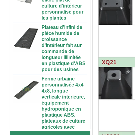
personnalisé pour
les plantes
Plateau d'infini de
pièce humide de
croissance
d'intérieur fait sur
commande de
longueur illimitée
en plastique d'ABS
pour des usines
Ferme urbaine
personnalisée 4x4
4x8, longue
verticale intérieure,
équipement
hydroponique en
72 cellules pas cher
plastique ABS,
tomate brocoli
plateaux de culture
courge aubergine
agricoles avec
noir PS plastique
couverture de
intérieur semis
plantation
plateaux de départ