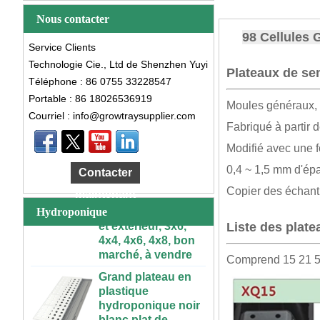
Nous contacter
98 Cellules 
Service Clients
Technologie Cie., Ltd de Shenzhen Yuyi
Plateaux de se
Téléphone : 86 0755 33228547
Portable : 86 18026536919
Moules généraux, u
Courriel : info@growtraysupplier.com
Fabriqué à partir 
Grande Table de
culture
Modifié avec une fo
hydroponique
0,4 ~ 1,5 mm d'épa
Contacter
roulante en
plastique, intérieur
Copier des échanti
maintenant
et extérieur, 3x6,
Hydroponique
4x4, 4x6, 4x8, bon
Liste des plat
marché, à vendre
Grand plateau en
Comprend 15 21 50
plastique
hydroponique noir
blanc plat de
culture d'intérieur