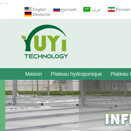
...
...
English
русский
عربى
Persian
Deutsche
Maison
Plateau hydroponique
Plateau I