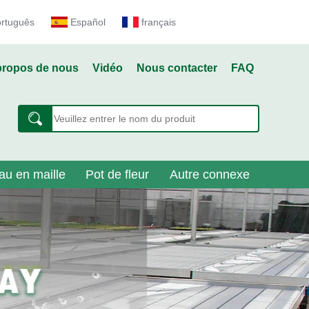
ortuguês
Español
français
propos de nous
Vidéo
Nous contacter
FAQ
au en maille
Pot de fleur
Autre connexe