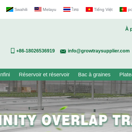
Swahili
Melayu
ไทย
Tiếng Việt
p
À 
+86-18026536919
info@growtraysupplier.com
nfini
Réservoir et réservoir
Bac à graines
Plate