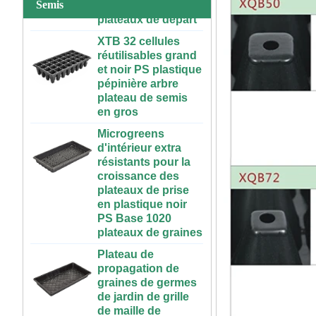
Semis
50 70 100 gallons
XTB 32 cellules
ABS réservoir
réutilisables grand
d'éléments nutritifs
et noir PS plastique
à l'intérieur en
pépinière arbre
plastique réservoir
plateau de semis
hydroponique avec
en gros
couvercle
Microgreens
Système
d'intérieur extra
hydroponique
résistants pour la
vertical pour les
croissance des
fraises et légumes |
plateaux de prise
ABS Gutting en
en plastique noir
plastique pour la
PS Base 1020
serre et l'utilisation
plateaux de graines
de la ferme
Plateau de
Grande Table de
propagation de
culture
graines de germes
hydroponique
de jardin de grille
roulante en
de maille de
plastique, intérieur
rectangle en
et extérieur, 3x6,