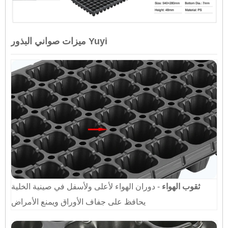
ميزات صواني البذور Yuyi
ثقوب الهواء
- دوران الهواء لأعلى ولأسفل في صينية الخلية
يحافظ على جفاف الأوراق ويمنع الأمراض