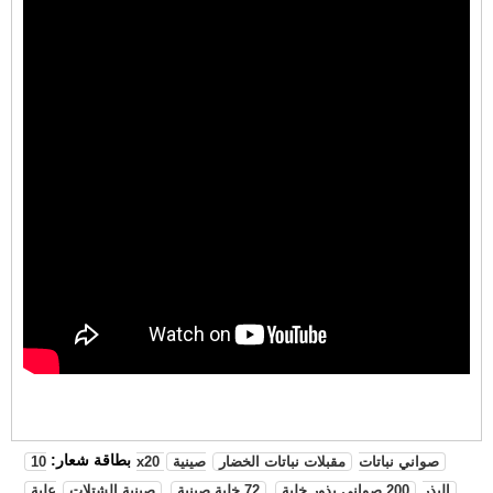
بطاقة شعار:
10x20 صواني نباتات
مقبلات نباتات الخضار
صينية
البذر
200 صواني بذور خلية
72 خلية صينية
صينية الشتلات
علبة