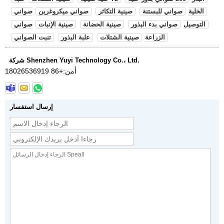
الخلية
صواني للبستنة
صينية التكاثر
صواني ميكروغرين
صواني
التوصيل
صواني بدء البذور
صينية الحضانة
صينية الإنبات
صواني
الزراعة
صينية الشتلات
علبة البذور
تنبت الصواني
شركة Shenzhen Yuyi Technology Co.، Ltd.
أمن:
+86 18026536919
إرسال استفسار