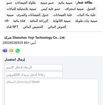
بطاقة شعار:
صينية مائية
تنمو صينية
طاولة الفيضانات
تنمو
الجدول
صينية استنزاف
تنمو علبة كيس
صينية بلاستيكية للنباتات
علبة ماء النبات
علبة الفيضانات
جدول الفيضانات والصرف
صينية
صينية نبات طويلة
صينية اللانهاية
الزراعة المائية
قناة مائية
nft
الحوض المائي
الحضيض المائي
قناة NFT
شركة Shenzhen Yuyi Technology Co.، Ltd.
أمن:
+86 18026536919
إرسال استفسار