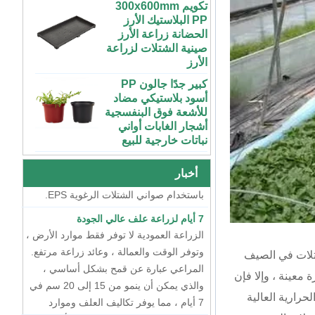
الزراعية تنمو الصواني
الحضانة زراعة الأرز
مع غطاء الزراعة
صينية الشتلات لزراعة
الأرز
50 70100 جالون
بلاستيك ABS داخلي
كبير جدًا جالون PP
متنامي خزان المغذيات
أسود بلاستيكي مضاد
المائية مع غطاء
طريقتان لتربية الشتلات
للأشعة فوق البنفسجية
أشجار الغابات أواني
في الوقت الحاضر ، هناك طريقتان رئيسيتان
نظام مائي عمودي
نباتات خارجية للبيع
لتربية الشتلات ، أحدهما هو تربية الشتلات
للفراولة والخضروات |
ABS بلاستيك مزراب
الجافة باستخدام صواني الشتلات البلاستيكية
72 خلية رخيصة
للاحتباس الحراري
الطماطم القرنبيط
، والآخر هو تربية الشتلات المائية العائمة
واستخدام المزرعة
الاسكواش الباذنجان
باستخدام صواني الشتلات الرغوية EPS.
أخبار
الأسود PS الشتلات
البلاستيكية داخلي بدء
7 أيام لزراعة علف عالي الجودة
الصواني
الزراعة العمودية لا توفر فقط موارد الأرض ،
وتوفر الوقت والعمالة ، وعائد زراعة مرتفع.
XTB 32 خلية قابلة
لإعادة الاستخدام كبيرة
المراعي عبارة عن قمح بشكل أساسي ،
شتلات في الصيف
وعميقة من البلاستيك
والذي يمكن أن ينمو من 15 إلى 20 سم في
PS صينية شتلة شجرة
معينة ، وإلا فإن
7 أيام ، مما يوفر تكاليف العلف وموارد
بالجملة
المياه. تكلفة إنتاج هذا المالتغراس أقل من
حرارية العالية
أي نوع من النباتات يمكن لمصنع نبات أن
شظايا صغيرة داخلية
سنت واحد لكل كيلوغرام.