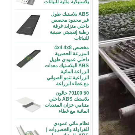
ABS بلاستيك طول
غير محدود مخصص
داخلي متزايد غرفة
رطبة إنفينيتي صينية
للنباتات
مخصص 4x4 4x8
المزرعة الحضرية
داخلي عمودي طويل
ABS البلاستيك معدات
الزراعة المائية
الزراعية تنمو الصواني
مع غطاء الزراعة
50 70100 جالون
بلاستيك ABS داخلي
متنامي خزان المغذيات
المائية مع غطاء
نظام مائي عمودي
للفراولة والخضروات |
ABS بلاستيك مزراب
72 خلية رخيصة
للاحتباس الحراري
الطماطم القرنبيط