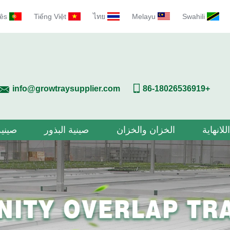
ês
Tiếng Việt
ไทย
Melayu
Swahili
info@growtraysupplier.com
+86-18026536919
للانهاية
الخزان والخزان
صينية البذور
صينية