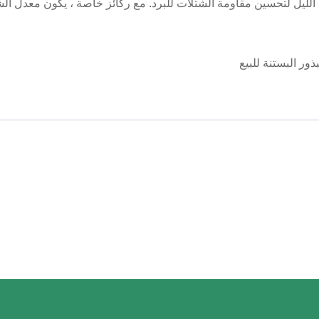
ي الليل لتحسين مقاومة الشتلات للبرد. مع ركائز خاصة ، يكون معدل الش
ور البستنة للبيع