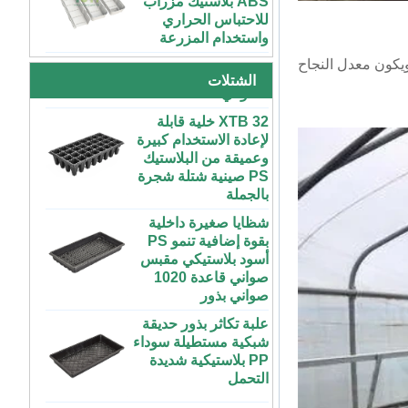
واستخدام المزرعة
الاسكواش الباذنجان
الأسود PS الشتلات
طاولة زراعة بلاستيكية
البلاستيكية داخلي بدء
كبيرة رخيصة الثمن
الصواني
ويكون معدل النجاح
داخلية وخارجية 3x6
الشتلات
4x4 4x6 4x8 للبيع
XTB 32 خلية قابلة
لإعادة الاستخدام كبيرة
وعميقة من البلاستيك
مخصص داخلي متزايد
كبير طويل مسطح
PS صينية شتلة شجرة
بالجملة
أبيض أسود علبة
بلاستيكية مائية للنباتات
شظايا صغيرة داخلية
بقوة إضافية تنمو PS
ABS بلاستيك طول
أسود بلاستيكي مقبس
غير محدود مخصص
صواني قاعدة 1020
داخلي متزايد غرفة
صواني بذور
رطبة إنفينيتي صينية
للنباتات
علبة تكاثر بذور حديقة
شبكية مستطيلة سوداء
مخصص 4x4 4x8
PP بلاستيكية شديدة
المزرعة الحضرية
التحمل
داخلي عمودي طويل
ABS البلاستيك معدات
تكويم 300x600mm
الزراعة المائية
PP البلاستيك الأرز