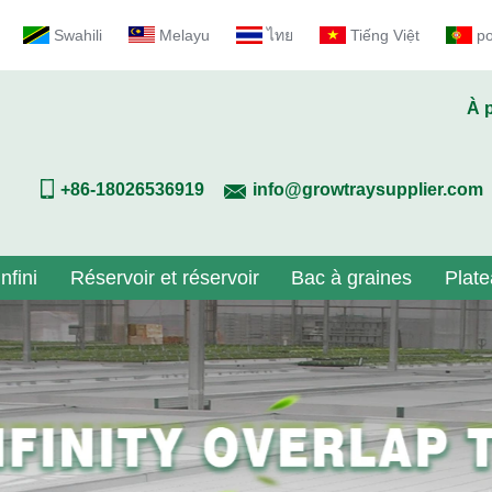
Swahili
Melayu
ไทย
Tiếng Việt
p
À 
+86-18026536919
info@growtraysupplier.com
nfini
Réservoir et réservoir
Bac à graines
Plate