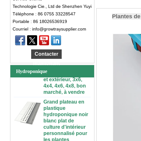
Technologie Cie., Ltd de Shenzhen Yuyi
Téléphone : 86 0755 33228547
Plantes de 
Portable : 86 18026536919
Courriel : info@growtraysupplier.com
Grande Table de
culture
hydroponique
Contacter
roulante en
maintenant
plastique, intérieur
et extérieur, 3x6,
Hydroponique
4x4, 4x6, 4x8, bon
marché, à vendre
Grand plateau en
plastique
hydroponique noir
blanc plat de
culture d'intérieur
personnalisé pour
les plantes
Plateau d'infini de