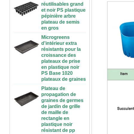
et noir PS plastique
à l'intérieur en
pépinière arbre
plastique réservoir
plateau de semis
hydroponique avec
en gros
couvercle
Microgreens
Système
d'intérieur extra
hydroponique
résistants pour la
vertical pour les
croissance des
fraises et légumes |
plateaux de prise
ABS Gutting en
en plastique noir
plastique pour la
PS Base 1020
serre et l'utilisation
plateaux de graines
de la ferme
Plateau de
Grande Table de
propagation de
culture
graines de germes
hydroponique
de jardin de grille
roulante en
de maille de
plastique, intérieur
rectangle en
et extérieur, 3x6,
plastique noir
4x4, 4x6, 4x8, bon
résistant de pp
marché, à vendre
Deux méthodes de culture de semis
Empilable
Grand plateau en