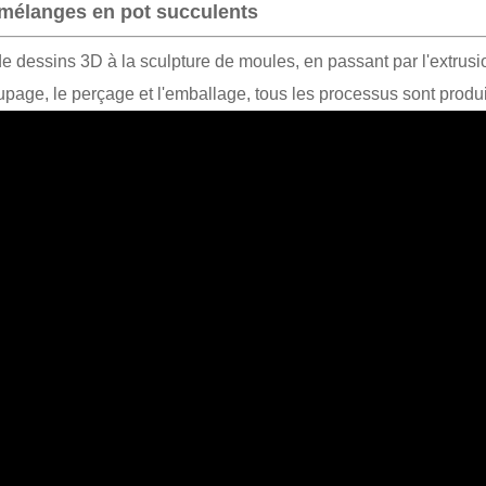
 mélanges en pot succulents
e dessins 3D à la sculpture de moules, en passant par l'extrusio
coupage, le perçage et l'emballage, tous les processus sont produ