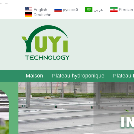
...
...
English
русский
عربى
Persian
Deutsche
Maison
Plateau hydroponique
Plateau I