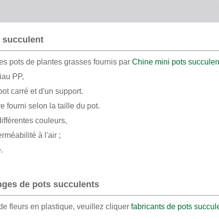
 succulent
es pots de plantes grasses fournis par
Chine mini pots succulen
iau PP,
t carré et d'un support.
e fourni selon la taille du pot.
ifférentes couleurs,
méabilité à l'air ;
.
nges de pots succulents
e fleurs en plastique, veuillez cliquer
fabricants de pots succul