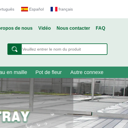
ortuguês
Español
français
propos de nous
Vidéo
Nous contacter
FAQ
au en maille
Pot de fleur
Autre connexe