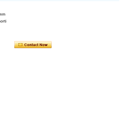
0mm
orti