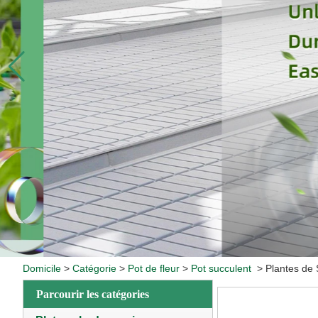
Domicile
>
Catégorie
>
Pot de fleur
>
Pot succulent
>
Plantes de S
Parcourir les catégories