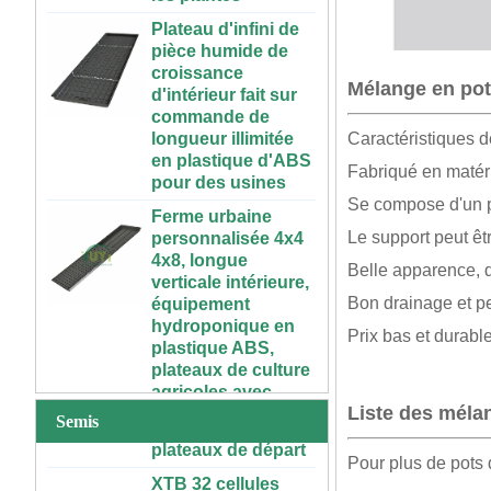
pièce humide de
croissance
d'intérieur fait sur
commande de
Mélange en pot
longueur illimitée
en plastique d'ABS
Caractéristiques d
pour des usines
Fabriqué en matér
Ferme urbaine
personnalisée 4x4
Se compose d'un po
4x8, longue
Le support peut êtr
verticale intérieure,
équipement
Belle apparence, d
hydroponique en
Bon drainage et per
72 cellules pas cher
plastique ABS,
tomate brocoli
plateaux de culture
Prix ​​bas et durable
courge aubergine
agricoles avec
noir PS plastique
couverture de
intérieur semis
plantation
Liste des méla
plateaux de départ
Semis
50 70 100 gallons
XTB 32 cellules
ABS réservoir
Pour plus de pots d
réutilisables grand
d'éléments nutritifs