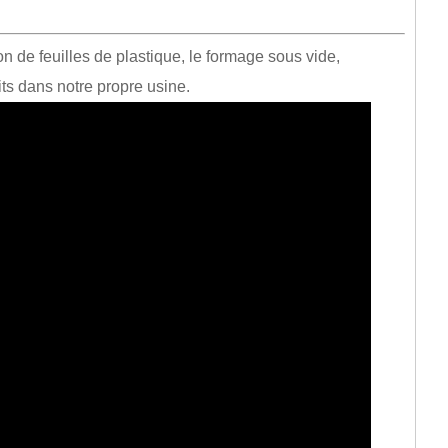
n de feuilles de plastique, le formage sous vide,
its dans notre propre usine.