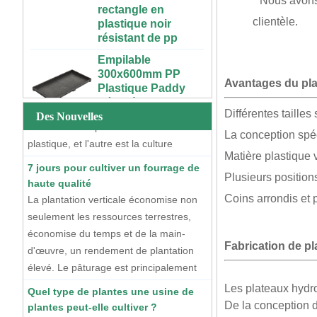
* Nous avons
plastique noir
4x4, 4x6, 4x8, bon
résistant de pp
clientèle.
marché, à vendre
Deux méthodes de culture de semis
Empilable
Grand plateau en
300x600mm PP
À l'heure actuelle, il existe deux
plastique
Plastique Paddy
méthodes courantes de culture de
hydroponique noir
Pépinière
Avantages du pl
blanc plat de
semis, l'une est la culture de semis à
Plantation Plateau
culture d'intérieur
sec à l'aide de plateaux de semis en
De Semis De Riz
Différentes taille
Des Nouvelles
personnalisé pour
plastique, et l'autre est la culture
Pour Transplanteur
les plantes
La conception spéc
De Riz
hydroponique de semis flottants à l'aide
7 jours pour cultiver un fourrage de
Plateau d'infini de
Matière plastique 
de plateaux de semis en mousse EPS.
Extra Large Gallon
haute qualité
pièce humide de
PP Noir En
Plusieurs position
La plantation verticale économise non
croissance
Plastique Anti-UV
d'intérieur fait sur
seulement les ressources terrestres,
Coins arrondis et p
Forêt Arbres Fleurs
commande de
économise du temps et de la main-
Pots De Plantes
longueur illimitée
d'œuvre, un rendement de plantation
Extérieures À
en plastique d'ABS
Fabrication de p
Vendre
élevé. Le pâturage est principalement
pour des usines
composé de blé, qui peut pousser de
72 cellules pas cher
Quel type de plantes une usine de
Ferme urbaine
15 à 20 centimètres en 7 jours, ce qui
tomate brocoli
personnalisée 4x4
plantes peut-elle cultiver ?
Les plateaux hydro
courge aubergine
permet d'économiser les coûts
4x8, longue
La plupart des gens répondraient
De la conception d
noir PS plastique
verticale intérieure,
d'alimentation et les ressources en eau.