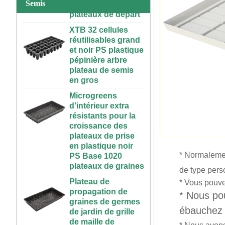
plateaux de départ
Semis
50 70 100 gallons
XTB 32 cellules
ABS réservoir
réutilisables grand
d'éléments nutritifs
et noir PS plastique
à l'intérieur en
pépinière arbre
plastique réservoir
plateau de semis
hydroponique avec
en gros
couvercle
Microgreens
Système
d'intérieur extra
hydroponique
résistants pour la
vertical pour les
croissance des
fraises et légumes |
plateaux de prise
ABS Gutting en
en plastique noir
plastique pour la
PS Base 1020
serre et l'utilisation
plateaux de graines
* Normalemen
de la ferme
Plateau de
de type pers
Grande Table de
propagation de
culture
* Vous pouvez
graines de germes
hydroponique
* Nous pou
de jardin de grille
roulante en
de maille de
ébauchez 
plastique, intérieur
rectangle en
et extérieur, 3x6,