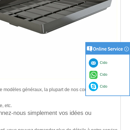
Cido
Cido
Cido
as de modèles généraux, la plupart de nos commandes sont
e, etc.
donnez-nous simplement vos idées ou