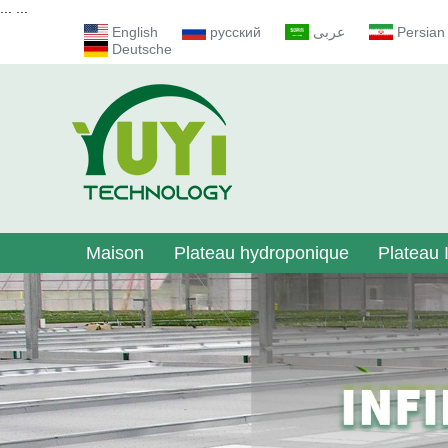
...
...
English
русский
عربى
Persian
Deutsche
Maison
Plateau hydroponique
Plateau I