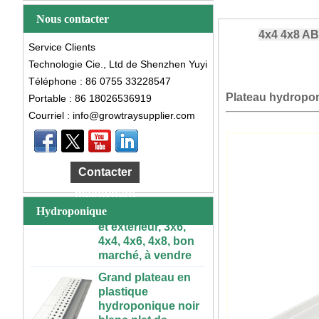
Nous contacter
4x4 4x8 AB
Service Clients
Technologie Cie., Ltd de Shenzhen Yuyi
Téléphone : 86 0755 33228547
Plateau hydropo
Portable : 86 18026536919
Courriel : info@growtraysupplier.com
Grande Table de
culture
hydroponique
Contacter
roulante en
maintenant
plastique, intérieur
et extérieur, 3x6,
Hydroponique
4x4, 4x6, 4x8, bon
marché, à vendre
Grand plateau en
plastique
hydroponique noir
blanc plat de
culture d'intérieur