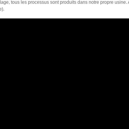
lage, tous les processus sont produits dans notre propre usine. 
e).