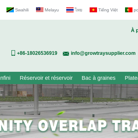
Swahili
Melayu
ไทย
Tiếng Việt
p
À 
+86-18026536919
info@growtraysupplier.com
nfini
Réservoir et réservoir
Bac à graines
Plate