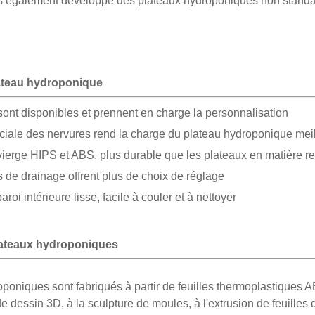
 également développé des plateaux hydroponiques non standar
ateau hydroponique
s sont disponibles et prennent en charge la personnalisation
iale des nervures rend la charge du plateau hydroponique meill
vierge HIPS et ABS, plus durable que les plateaux en matière r
s de drainage offrent plus de choix de réglage
aroi intérieure lisse, facile à couler et à nettoyer
lateaux hydroponiques
poniques sont fabriqués à partir de feuilles thermoplastiques 
e dessin 3D, à la sculpture de moules, à l'extrusion de feuilles