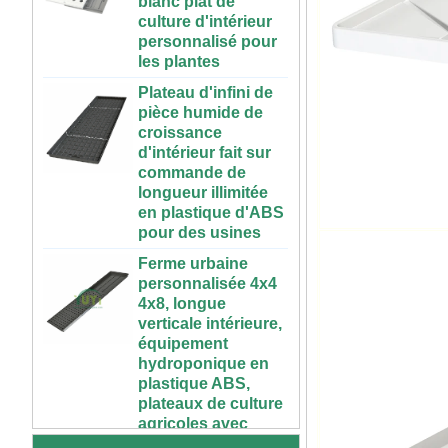
personnalisé pour
les plantes
Plateau d'infini de
pièce humide de
croissance
d'intérieur fait sur
commande de
longueur illimitée
en plastique d'ABS
pour des usines
Ferme urbaine
personnalisée 4x4
4x8, longue
verticale intérieure,
équipement
hydroponique en
72 cellules pas cher
plastique ABS,
tomate brocoli
plateaux de culture
courge aubergine
agricoles avec
noir PS plastique
couverture de
intérieur semis
plantation