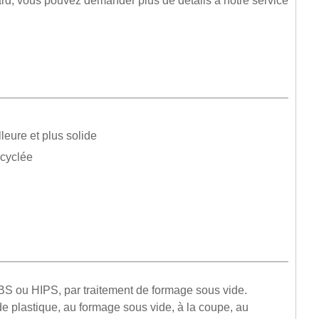
d, vous pouvez demander plus de détails à notre service
eure et plus solide
ecyclée
ABS ou HIPS, par traitement de formage sous vide.
 de plastique, au formage sous vide, à la coupe, au