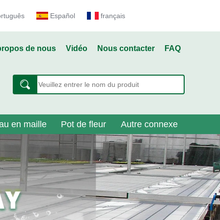
ortuguês
Español
français
propos de nous
Vidéo
Nous contacter
FAQ
au en maille
Pot de fleur
Autre connexe