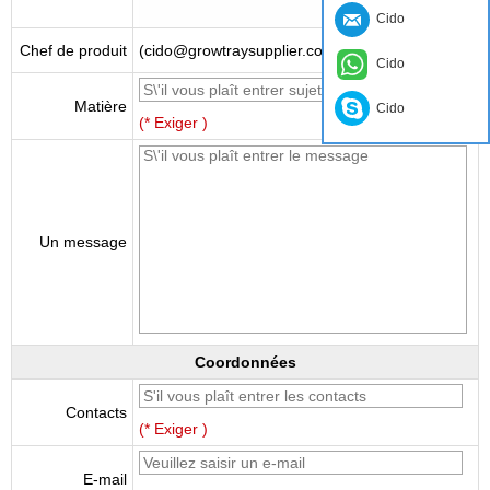
Cido
Chef de produit
(cido@growtraysupplier.com)
Cido
Matière
Cido
(* Exiger )
Un message
Coordonnées
Contacts
(* Exiger )
E-mail