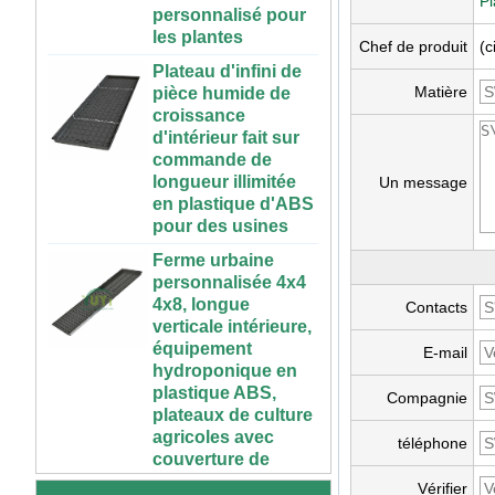
Pl
les plantes
Plateau d'infini de
Chef de produit
(c
pièce humide de
croissance
Matière
d'intérieur fait sur
commande de
longueur illimitée
en plastique d'ABS
Un message
pour des usines
Ferme urbaine
personnalisée 4x4
4x8, longue
verticale intérieure,
Contacts
équipement
hydroponique en
E-mail
72 cellules pas cher
plastique ABS,
tomate brocoli
plateaux de culture
Compagnie
courge aubergine
agricoles avec
noir PS plastique
couverture de
téléphone
intérieur semis
plantation
plateaux de départ
Vérifier
50 70 100 gallons