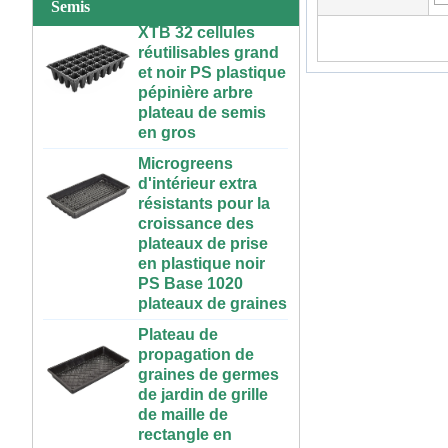
Semis
XTB 32 cellules
ABS réservoir
réutilisables grand
d'éléments nutritifs
et noir PS plastique
à l'intérieur en
pépinière arbre
plastique réservoir
plateau de semis
hydroponique avec
en gros
couvercle
Microgreens
Système
d'intérieur extra
hydroponique
résistants pour la
vertical pour les
croissance des
fraises et légumes |
plateaux de prise
ABS Gutting en
en plastique noir
plastique pour la
PS Base 1020
serre et l'utilisation
plateaux de graines
de la ferme
Plateau de
Grande Table de
propagation de
culture
graines de germes
hydroponique
de jardin de grille
roulante en
de maille de
plastique, intérieur
rectangle en
et extérieur, 3x6,
plastique noir
4x4, 4x6, 4x8, bon