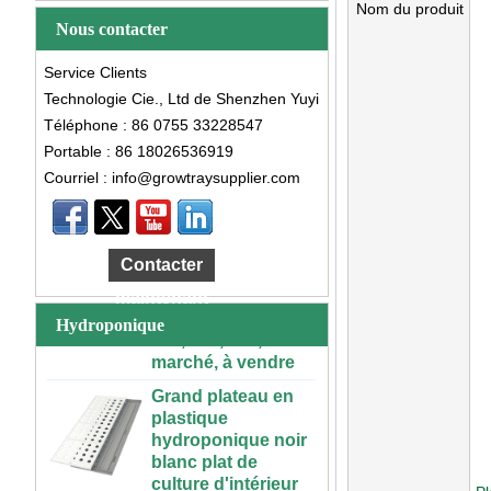
Nom du produit
Nous contacter
Service Clients
Technologie Cie., Ltd de Shenzhen Yuyi
Téléphone : 86 0755 33228547
Portable : 86 18026536919
Courriel : info@growtraysupplier.com
Grande Table de
culture
hydroponique
roulante en
Contacter
plastique, intérieur
et extérieur, 3x6,
maintenant
4x4, 4x6, 4x8, bon
Hydroponique
marché, à vendre
Grand plateau en
plastique
hydroponique noir
blanc plat de
culture d'intérieur
personnalisé pour