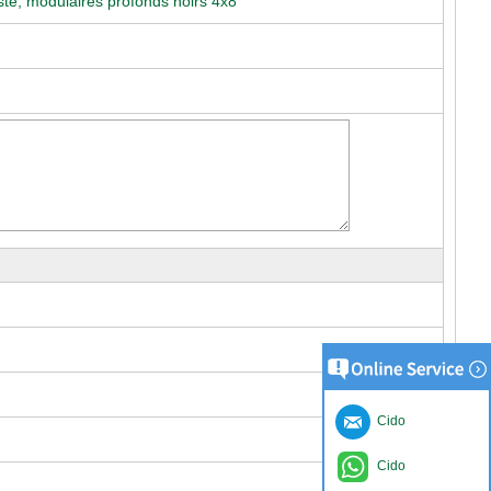
ste, modulaires profonds noirs 4x8
Cido
Cido