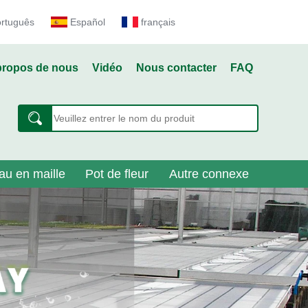
ortuguês
Español
français
propos de nous
Vidéo
Nous contacter
FAQ
au en maille
Pot de fleur
Autre connexe