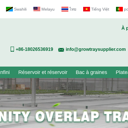
Swahili
Melayu
ไทย
Tiếng Việt
p
À 
+86-18026536919
info@growtraysupplier.com
nfini
Réservoir et réservoir
Bac à graines
Plate