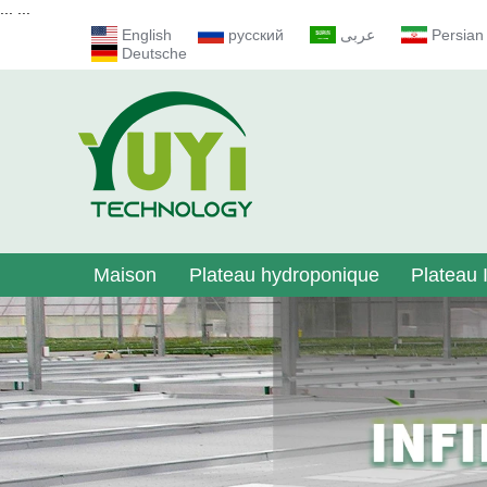
...
...
English
русский
عربى
Persian
Deutsche
Maison
Plateau hydroponique
Plateau I