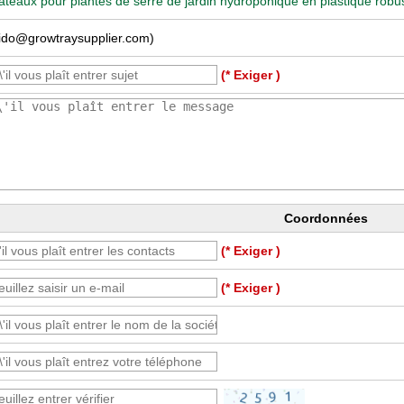
ateaux pour plantes de serre de jardin hydroponique en plastique robu
ido@growtraysupplier.com)
(* Exiger )
Coordonnées
(* Exiger )
(* Exiger )