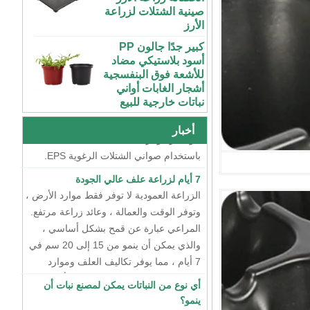
بلاستيك ABS داخلي
كبير جدًا جالون PP
متنامي خزان المغذيات
أسود بلاستيكي مضاد
المائية مع غطاء
طريقتان لتربية الشتلات
للأشعة فوق البنفسجية
أشجار الغابات أواني
في الوقت الحاضر ، هناك طريقتان رئيسيتان
نظام مائي عمودي
نباتات خارجية للبيع
لتربية الشتلات ، أحدهما هو تربية الشتلات
للفراولة والخضروات |
ABS بلاستيك مزراب
الجافة باستخدام صواني الشتلات البلاستيكية
72 خلية رخيصة
للاحتباس الحراري
الطماطم القرنبيط
، والآخر هو تربية الشتلات المائية العائمة
واستخدام المزرعة
الاسكواش الباذنجان
باستخدام صواني الشتلات الرغوية EPS.
أخبار
الأسود PS الشتلات
البلاستيكية داخلي بدء
7 أيام لزراعة علف عالي الجودة
الصواني
الزراعة العمودية لا توفر فقط موارد الأرض ،
وتوفر الوقت والعمالة ، وعائد زراعة مرتفع.
XTB 32 خلية قابلة
لإعادة الاستخدام كبيرة
المراعي عبارة عن قمح بشكل أساسي ،
وعميقة من البلاستيك
والذي يمكن أن ينمو من 15 إلى 20 سم في
PS صينية شتلة شجرة
7 أيام ، مما يوفر تكاليف العلف وموارد
بالجملة
المياه. تكلفة إنتاج هذا المالتغراس أقل من
أي نوع من النباتات يمكن لمصنع نبات أن
شظايا صغيرة داخلية
سنت واحد لكل كيلوغرام.
ينمو؟
بقوة إضافية تنمو PS
ربما يجيب معظم الناس على الخضار الورقية
أسود بلاستيكي مقبس
صواني قاعدة 1020
ذات الإنتاجية الأعلى. ومع ذلك ، دخلت 5