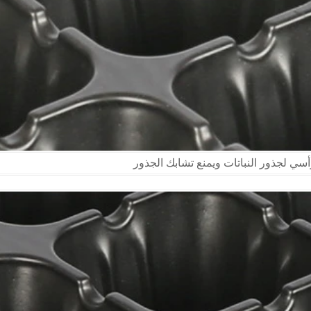
أسي لجذور النباتات ويمنع تشابك الجذور