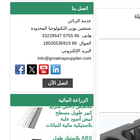
اتصل بنا
ئة
خدمة الزبائن
شنتشن يويى التكنولوجيا المحدودة
هاتف: 86 0755 33228547
الجوال: 86 18026536919
البريد الإلكتروني:
info@growtraysupplier.com
طاولة زراعة بلاستيكية
كبيرة رخيصة الثمن
داخلية وخارجية 3x6
4x4 4x6 4x8 للبيع
اتصل الآن
مخصص داخلي متزايد
الزراعة المائية
كبير طويل مسطح
أبيض أسود علبة
بلاستيكية مائية للنباتات
ABS بلاستيك طول
غير محدود مخصص
داخلي متزايد غرفة