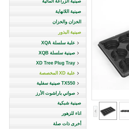
صينية الزراعة المائية
صينية اللانهاية
الخزان والخزان
صينية البذور
علبة سلسلة XQA
صينية سلسلة XQB
XD Tree Plug Tray
علبة XD المخصصة
TX550 صينية سفلية
صواني باراشوت الأرز
صينية شبكية
اناء للزهور
أخرى ذات صلة