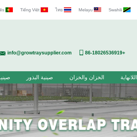
ês
Tiếng Việt
ไทย
Melayu
Swahili
info@growtraysupplier.com
+86-18026536919
للانهاية
الخزان والخزان
صينية البذور
صينية