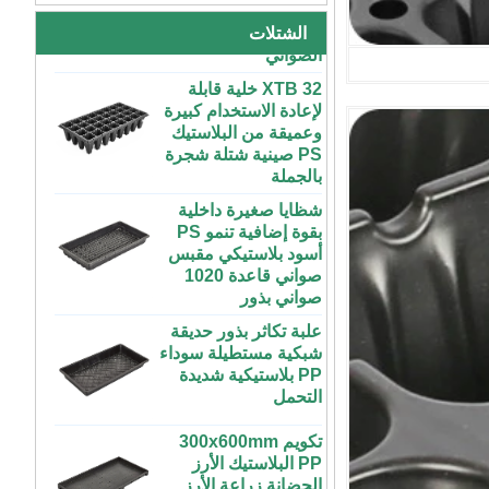
كبيرة رخيصة الثمن
الصواني
داخلية وخارجية 3x6
الشتلات
4x4 4x6 4x8 للبيع
XTB 32 خلية قابلة
لإعادة الاستخدام كبيرة
مخصص داخلي متزايد
وعميقة من البلاستيك
كبير طويل مسطح
PS صينية شتلة شجرة
أبيض أسود علبة
بالجملة
بلاستيكية مائية للنباتات
شظايا صغيرة داخلية
بقوة إضافية تنمو PS
ABS بلاستيك طول
أسود بلاستيكي مقبس
غير محدود مخصص
صواني قاعدة 1020
داخلي متزايد غرفة
صواني بذور
رطبة إنفينيتي صينية
للنباتات
علبة تكاثر بذور حديقة
شبكية مستطيلة سوداء
مخصص 4x4 4x8
PP بلاستيكية شديدة
المزرعة الحضرية
التحمل
داخلي عمودي طويل
ABS البلاستيك معدات
تكويم 300x600mm
الزراعة المائية
PP البلاستيك الأرز
الزراعية تنمو الصواني
الحضانة زراعة الأرز
مع غطاء الزراعة
صينية الشتلات لزراعة
50 70100 جالون
الأرز