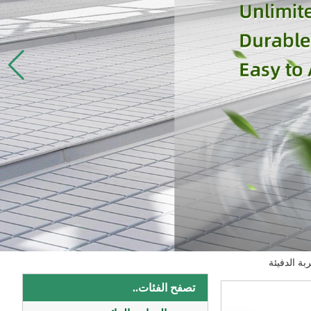
بة الدفيئة
تصفح الفئات..