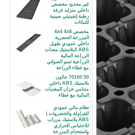
رطبة إنفينيتي صينية
للنباتات
مخصص 4x4 4x8
المزرعة الحضرية
داخلي عمودي طويل
ABS البلاستيك معدات
الزراعة المائية
الزراعية تنمو الصواني
مع غطاء الزراعة
50 70100 جالون
بلاستيك ABS داخلي
متنامي خزان المغذيات
المائية مع غطاء
نظام مائي عمودي
للفراولة والخضروات |
ABS بلاستيك مزراب
72 خلية رخيصة
للاحتباس الحراري
الطماطم القرنبيط
واستخدام المزرعة
الاسكواش الباذنجان
الأسود PS الشتلات
طاولة زراعة بلاستيكية
البلاستيكية داخلي بدء