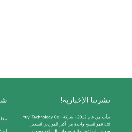
نشرتنا الإخبارية!
شر
بدأت من عام 2012 ، شركة Yuyi Technology Co.،
معلو
Ltd تنمو لتصبح واحدة من أكبر الموردين لتصدير
لماذا
صواني الزراعة المائية وصواني الزراعة وصواني