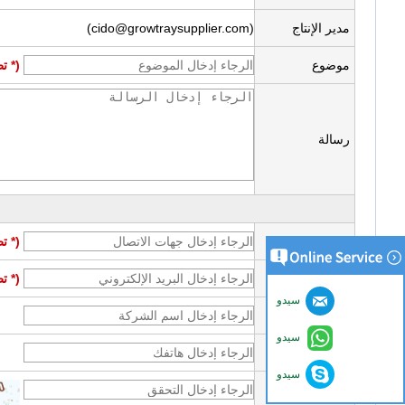
مدير الإنتاج
(cido@growtraysupplier.com)
موضوع
(* ت
رسالة
جهات الاتصال
(* ت
بريد إلكتروني
(* ت
سيدو
شركة
سيدو
هاتف
سيدو
تحقق