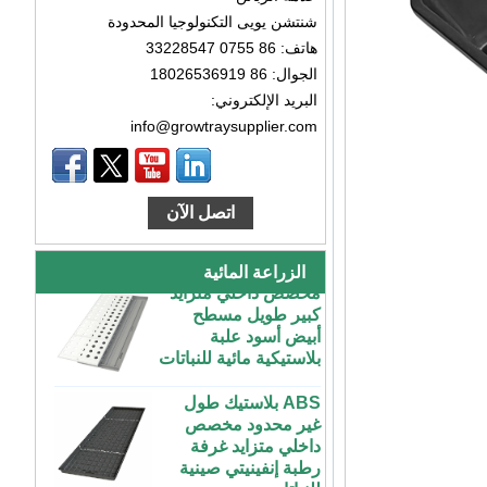
شنتشن يويى التكنولوجيا المحدودة
هاتف: 86 0755 33228547
الجوال: 86 18026536919
البريد الإلكتروني:
info@growtraysupplier.com
طاولة زراعة بلاستيكية
كبيرة رخيصة الثمن
داخلية وخارجية 3x6
اتصل الآن
4x4 4x6 4x8 للبيع
مخصص داخلي متزايد
الزراعة المائية
كبير طويل مسطح
أبيض أسود علبة
بلاستيكية مائية للنباتات
ABS بلاستيك طول
غير محدود مخصص
داخلي متزايد غرفة
رطبة إنفينيتي صينية
للنباتات