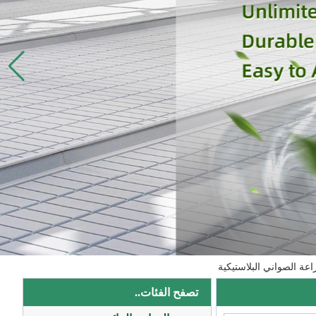
عة الصواني البلاستيكية
تصفح الفئات..