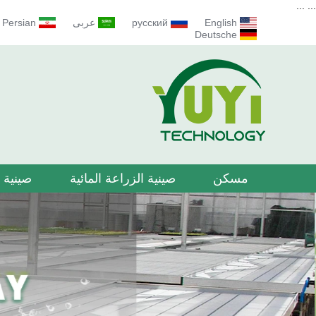
...
...
English
русский
عربى
Persian
Deutsche
مسكن
صينية الزراعة المائية
صينية ا