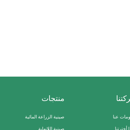
كتنا
منتجات
مات عنا
صينية الزراعة المائية
 أخترتنا
صينية اللانهاية