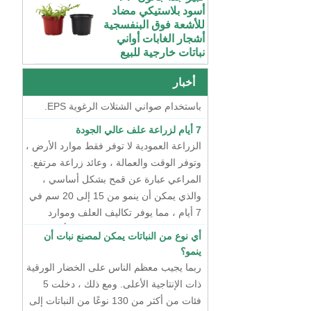
طريقتان لتربية الشتلات
للأشعة فوق البنفسجية
أشجار الغابات أواني
في الوقت الحاضر ، هناك طريقتان رئيسيتان
نظام مائي عمودي
نباتات خارجية للبيع
لتربية الشتلات ، أحدهما هو تربية الشتلات
للفراولة والخضروات |
ABS بلاستيك مزراب
72 خلية رخيصة
الجافة باستخدام صواني الشتلات البلاستيكية
للاحتباس الحراري
الطماطم القرنبيط
، والآخر هو تربية الشتلات المائية العائمة
أخبار
واستخدام المزرعة
الاسكواش الباذنجان
باستخدام صواني الشتلات الرغوية EPS.
الأسود PS الشتلات
البلاستيكية داخلي بدء
7 أيام لزراعة علف عالي الجودة
الصواني
الزراعة العمودية لا توفر فقط موارد الأرض ،
وتوفر الوقت والعمالة ، وعائد زراعة مرتفع.
XTB 32 خلية قابلة
لإعادة الاستخدام كبيرة
المراعي عبارة عن قمح بشكل أساسي ،
وعميقة من البلاستيك
والذي يمكن أن ينمو من 15 إلى 20 سم في
PS صينية شتلة شجرة
7 أيام ، مما يوفر تكاليف العلف وموارد
بالجملة
المياه. تكلفة إنتاج هذا المالتغراس أقل من
أي نوع من النباتات يمكن لمصنع نبات أن
شظايا صغيرة داخلية
سنت واحد لكل كيلوغرام.
ينمو؟
بقوة إضافية تنمو PS
ربما يجيب معظم الناس على الخضار الورقية
أسود بلاستيكي مقبس
صواني قاعدة 1020
ذات الإنتاجية الأعلى. ومع ذلك ، دخلت 5
صواني بذور
فئات من أكثر من 130 نوعًا من النباتات إلى
مصنع المصنع حاليًا.
علبة تكاثر بذور حديقة