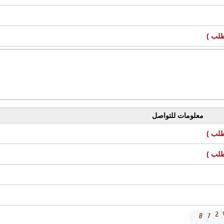
طلب )
معلومات للتواصل
طلب )
طلب )