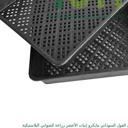
الفول السوداني مايكرو إنبات الأخضر زراعة الصواني البلاستيكية