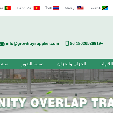
ês
Tiếng Việt
ไทย
Melayu
Swahili
info@growtraysupplier.com
+86-18026536919
للانهاية
الخزان والخزان
صينية البذور
صينية