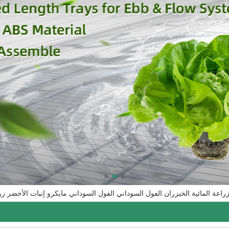
اعة المائية الخيزران الفول السوداني الفول السوداني مايكرو إنبات الأخضر زرا