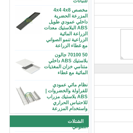
مخصص 4x4 4x8
المزرعة الحضرية
داخلي عمودي طويل
ABS البلاستيك معدات
الزراعة المائية
الزراعية تنمو الصواني
مع غطاء الزراعة
50 70100 جالون
بلاستيك ABS داخلي
متنامي خزان المغذيات
المائية مع غطاء
نظام مائي عمودي
للفراولة والخضروات |
ABS بلاستيك مزراب
72 خلية رخيصة
للاحتباس الحراري
الطماطم القرنبيط
واستخدام المزرعة
الاسكواش الباذنجان
الأسود PS الشتلات
طاولة زراعة بلاستيكية
البلاستيكية داخلي بدء
كبيرة رخيصة الثمن
الصواني
الشتلات
داخلية وخارجية 3x6
4x4 4x6 4x8 للبيع
XTB 32 خلية قابلة