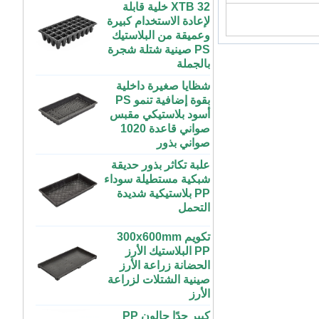
لإعادة الاستخدام كبيرة
وعميقة من البلاستيك
مخصص داخلي متزايد
كبير طويل مسطح
PS صينية شتلة شجرة
بالجملة
أبيض أسود علبة
بلاستيكية مائية للنباتات
شظايا صغيرة داخلية
بقوة إضافية تنمو PS
ABS بلاستيك طول
أسود بلاستيكي مقبس
غير محدود مخصص
صواني قاعدة 1020
داخلي متزايد غرفة
صواني بذور
رطبة إنفينيتي صينية
للنباتات
علبة تكاثر بذور حديقة
شبكية مستطيلة سوداء
مخصص 4x4 4x8
PP بلاستيكية شديدة
المزرعة الحضرية
التحمل
داخلي عمودي طويل
ABS البلاستيك معدات
تكويم 300x600mm
الزراعة المائية
PP البلاستيك الأرز
الزراعية تنمو الصواني
الحضانة زراعة الأرز
مع غطاء الزراعة
صينية الشتلات لزراعة
الأرز
50 70100 جالون
بلاستيك ABS داخلي
كبير جدًا جالون PP
متنامي خزان المغذيات
أسود بلاستيكي مضاد
المائية مع غطاء