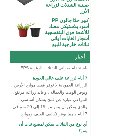
الأرز
50 70100 جالون
بلاستيك ABS داخلي
كبير جدًا جالون PP
متنامي خزان المغذيات
أسود بلاستيكي مضاد
المائية مع غطاء
طريقتان لتربية الشتلات
للأشعة فوق البنفسجية
أشجار الغابات أواني
في الوقت الحاضر ، هناك طريقتان رئيسيتان
نظام مائي عمودي
نباتات خارجية للبيع
لتربية الشتلات ، أحدهما هو تربية الشتلات
للفراولة والخضروات |
ABS بلاستيك مزراب
الجافة باستخدام صواني الشتلات البلاستيكية
72 خلية رخيصة
للاحتباس الحراري
الطماطم القرنبيط
، والآخر هو تربية الشتلات المائية العائمة
أخبار
واستخدام المزرعة
الاسكواش الباذنجان
باستخدام صواني الشتلات الرغوية EPS.
الأسود PS الشتلات
البلاستيكية داخلي بدء
7 أيام لزراعة علف عالي الجودة
الصواني
الزراعة العمودية لا توفر فقط موارد الأرض ،
وتوفر الوقت والعمالة ، وعائد زراعة مرتفع.
XTB 32 خلية قابلة
لإعادة الاستخدام كبيرة
المراعي عبارة عن قمح بشكل أساسي ،
وعميقة من البلاستيك
والذي يمكن أن ينمو من 15 إلى 20 سم في
PS صينية شتلة شجرة
7 أيام ، مما يوفر تكاليف العلف وموارد
بالجملة
المياه. تكلفة إنتاج هذا المالتغراس أقل من
أي نوع من النباتات يمكن لمصنع نبات أن
شظايا صغيرة داخلية
سنت واحد لكل كيلوغرام.
ينمو؟
بقوة إضافية تنمو PS
ربما يجيب معظم الناس على الخضار الورقية
أسود بلاستيكي مقبس