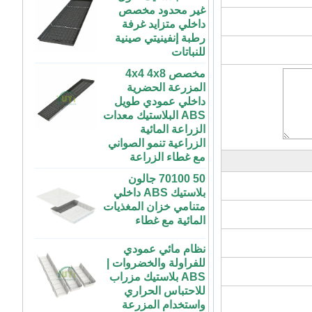
داخلي متزايد غرفة
رطبة إنفينيتي صينية
للنباتات
مخصص 4x4 4x8
المزرعة الحضرية
داخلي عمودي طويل
ABS البلاستيك معدات
الزراعة المائية
الزراعية تنمو الصواني
مع غطاء الزراعة
50 70100 جالون
بلاستيك ABS داخلي
متنامي خزان المغذيات
المائية مع غطاء
نظام مائي عمودي
للفراولة والخضروات |
ABS بلاستيك مزراب
72 خلية رخيصة
للاحتباس الحراري
الطماطم القرنبيط
واستخدام المزرعة
الاسكواش الباذنجان
الأسود PS الشتلات
طاولة زراعة بلاستيكية