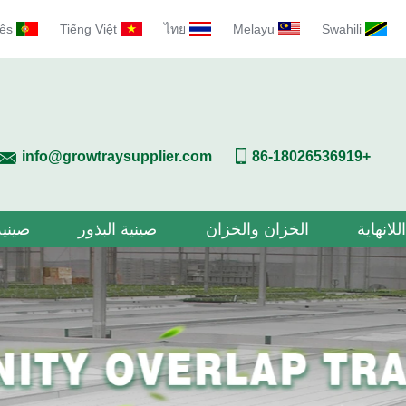
ês
Tiếng Việt
ไทย
Melayu
Swahili
info@growtraysupplier.com
+86-18026536919
للانهاية
الخزان والخزان
صينية البذور
صينية