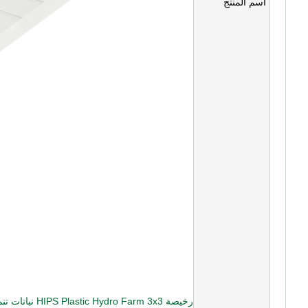
اسم المنتج
رخيصة HIPS Plastic Hydro Farm 3x3 نباتات تنمو صينية استنزاف مائية للبيع