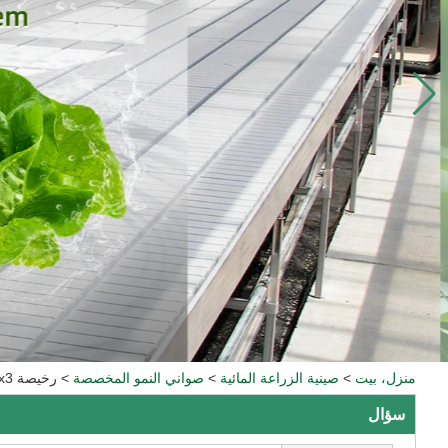
منزل، بيت
>
صينية الزراعة المائية
>
صواني النمو المخصصة
>
رخيصة HIPS Plastic Hydro Farm 3x3 نباتات تنمو صينية استنزاف مائية للبيع
سؤال