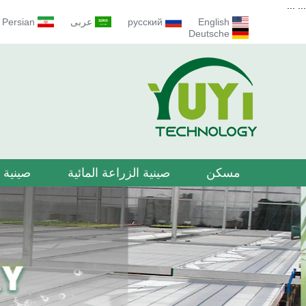
...
...
English
русский
عربى
Persian
Deutsche
مسكن
صينية الزراعة المائية
صينية ا