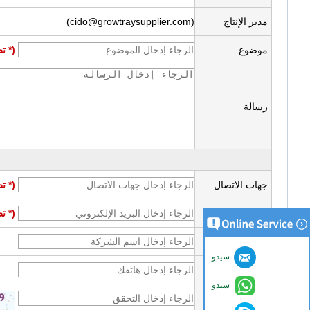
مدير الإنتاج
(cido@growtraysupplier.com)
موضوع
(* ت
رسالة
جهات الاتصال
(* ت
بريد إلكتروني
(* ت
شركة
سيدو
هاتف
سيدو
تحقق