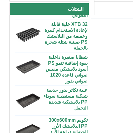
البلاستيكية داخلي بدء
كبيرة رخيصة الثمن
الصواني
الشتلات
داخلية وخارجية 3x6
4x4 4x6 4x8 للبيع
XTB 32 خلية قابلة
لإعادة الاستخدام كبيرة
وعميقة من البلاستيك
مخصص داخلي متزايد
كبير طويل مسطح
PS صينية شتلة شجرة
بالجملة
أبيض أسود علبة
بلاستيكية مائية للنباتات
شظايا صغيرة داخلية
بقوة إضافية تنمو PS
ABS بلاستيك طول
أسود بلاستيكي مقبس
غير محدود مخصص
صواني قاعدة 1020
داخلي متزايد غرفة
صواني بذور
رطبة إنفينيتي صينية
للنباتات
علبة تكاثر بذور حديقة
شبكية مستطيلة سوداء
مخصص 4x4 4x8
PP بلاستيكية شديدة
المزرعة الحضرية
التحمل
داخلي عمودي طويل
ABS البلاستيك معدات
تكويم 300x600mm
الزراعة المائية
PP البلاستيك الأرز
الزراعية تنمو الصواني
الحضانة زراعة الأرز
مع غطاء الزراعة
صينية الشتلات لزراعة