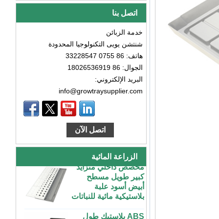
اتصل بنا
خدمة الزبائن
شنتشن يويى التكنولوجيا المحدودة
هاتف: 86 0755 33228547
الجوال: 86 18026536919
البريد الإلكتروني:
info@growtraysupplier.com
طاولة زراعة بلاستيكية
كبيرة رخيصة الثمن
داخلية وخارجية 3x6
اتصل الآن
4x4 4x6 4x8 للبيع
مخصص داخلي متزايد
الزراعة المائية
كبير طويل مسطح
أبيض أسود علبة
بلاستيكية مائية للنباتات
ABS بلاستيك طول
غير محدود مخصص