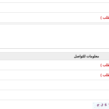
طلب )
معلومات للتواصل
طلب )
طلب )