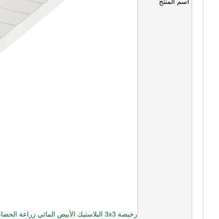
اسم المنتج
رخيصة 3x3 البلاستيك الأبيض المائي زراعة الحضانة مزرعة Microgreens Ebb and Flow Trays