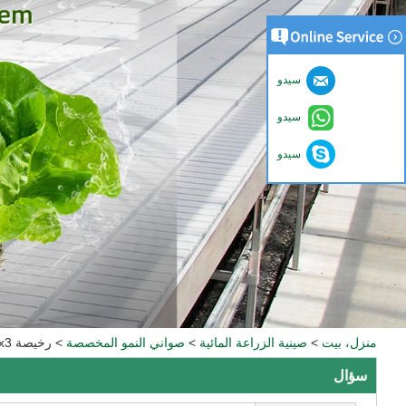
سيدو
سيدو
سيدو
منزل، بيت
>
صينية الزراعة المائية
>
صواني النمو المخصصة
>
رخيصة 3x3 البلاستيك الأبيض المائي زراعة الحضانة مزرعة Microgreens Ebb and Flow Trays
سؤال