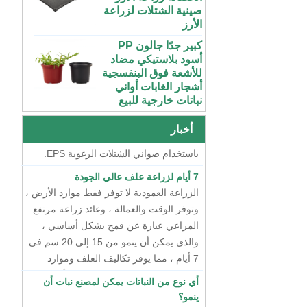
الأرز
50 70100 جالون
بلاستيك ABS داخلي
كبير جدًا جالون PP
متنامي خزان المغذيات
أسود بلاستيكي مضاد
المائية مع غطاء
طريقتان لتربية الشتلات
للأشعة فوق البنفسجية
أشجار الغابات أواني
في الوقت الحاضر ، هناك طريقتان رئيسيتان
نظام مائي عمودي
نباتات خارجية للبيع
لتربية الشتلات ، أحدهما هو تربية الشتلات
للفراولة والخضروات |
ABS بلاستيك مزراب
72 خلية رخيصة
الجافة باستخدام صواني الشتلات البلاستيكية
للاحتباس الحراري
الطماطم القرنبيط
، والآخر هو تربية الشتلات المائية العائمة
أخبار
واستخدام المزرعة
الاسكواش الباذنجان
باستخدام صواني الشتلات الرغوية EPS.
الأسود PS الشتلات
البلاستيكية داخلي بدء
7 أيام لزراعة علف عالي الجودة
الصواني
الزراعة العمودية لا توفر فقط موارد الأرض ،
وتوفر الوقت والعمالة ، وعائد زراعة مرتفع.
XTB 32 خلية قابلة
لإعادة الاستخدام كبيرة
المراعي عبارة عن قمح بشكل أساسي ،
وعميقة من البلاستيك
والذي يمكن أن ينمو من 15 إلى 20 سم في
PS صينية شتلة شجرة
7 أيام ، مما يوفر تكاليف العلف وموارد
بالجملة
المياه. تكلفة إنتاج هذا المالتغراس أقل من
أي نوع من النباتات يمكن لمصنع نبات أن
شظايا صغيرة داخلية
سنت واحد لكل كيلوغرام.
ينمو؟
بقوة إضافية تنمو PS
ربما يجيب معظم الناس على الخضار الورقية
أسود بلاستيكي مقبس