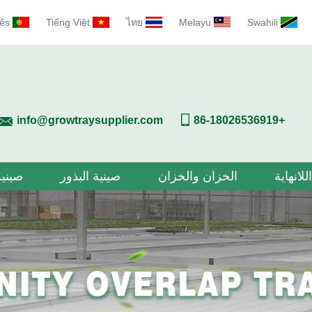
ês
Tiếng Việt
ไทย
Melayu
Swahili
info@growtraysupplier.com
+86-18026536919
للانهاية
الخزان والخزان
صينية البذور
صينية