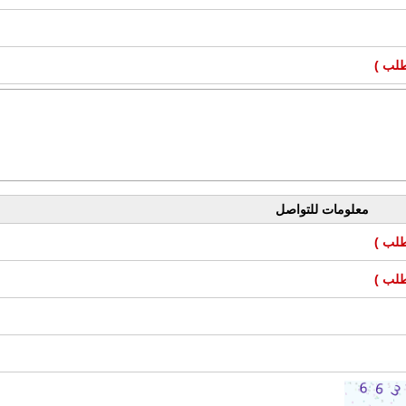
طلب )
معلومات للتواصل
طلب )
طلب )