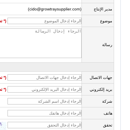
مدير الإنتاج
(cido@growtraysupplier.com)
موضوع
(* ت
رسالة
جهات الاتصال
(* ت
بريد إلكتروني
(* ت
شركة
هاتف
تحقق