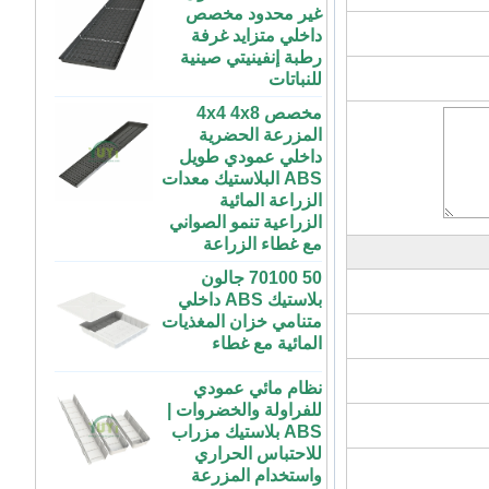
داخلي متزايد غرفة
رطبة إنفينيتي صينية
للنباتات
مخصص 4x4 4x8
المزرعة الحضرية
داخلي عمودي طويل
ABS البلاستيك معدات
الزراعة المائية
الزراعية تنمو الصواني
مع غطاء الزراعة
50 70100 جالون
بلاستيك ABS داخلي
متنامي خزان المغذيات
المائية مع غطاء
نظام مائي عمودي
للفراولة والخضروات |
ABS بلاستيك مزراب
72 خلية رخيصة
للاحتباس الحراري
الطماطم القرنبيط
واستخدام المزرعة
الاسكواش الباذنجان
الأسود PS الشتلات
طاولة زراعة بلاستيكية