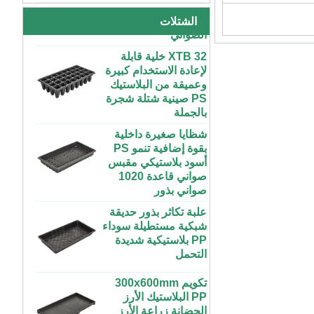
البلاستيكية داخلي بدء
كبيرة رخيصة الثمن
الصواني
الشتلات
داخلية وخارجية 3x6
4x4 4x6 4x8 للبيع
XTB 32 خلية قابلة
لإعادة الاستخدام كبيرة
وعميقة من البلاستيك
مخصص داخلي متزايد
كبير طويل مسطح
PS صينية شتلة شجرة
بالجملة
أبيض أسود علبة
بلاستيكية مائية للنباتات
شظايا صغيرة داخلية
بقوة إضافية تنمو PS
ABS بلاستيك طول
أسود بلاستيكي مقبس
غير محدود مخصص
صواني قاعدة 1020
داخلي متزايد غرفة
صواني بذور
رطبة إنفينيتي صينية
للنباتات
علبة تكاثر بذور حديقة
شبكية مستطيلة سوداء
مخصص 4x4 4x8
PP بلاستيكية شديدة
المزرعة الحضرية
التحمل
داخلي عمودي طويل
ABS البلاستيك معدات
تكويم 300x600mm
الزراعة المائية
PP البلاستيك الأرز
الزراعية تنمو الصواني
الحضانة زراعة الأرز
مع غطاء الزراعة
صينية الشتلات لزراعة