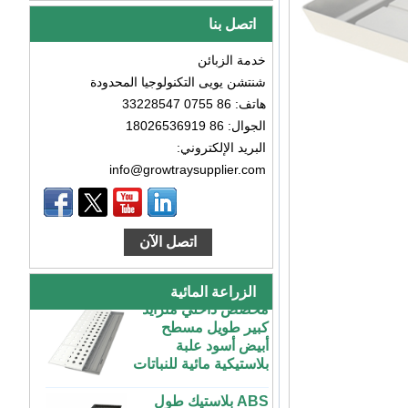
اتصل بنا
خدمة الزبائن
شنتشن يويى التكنولوجيا المحدودة
هاتف: 86 0755 33228547
الجوال: 86 18026536919
البريد الإلكتروني:
info@growtraysupplier.com
طاولة زراعة بلاستيكية
كبيرة رخيصة الثمن
داخلية وخارجية 3x6
اتصل الآن
4x4 4x6 4x8 للبيع
مخصص داخلي متزايد
الزراعة المائية
كبير طويل مسطح
أبيض أسود علبة
بلاستيكية مائية للنباتات
ABS بلاستيك طول
غير محدود مخصص