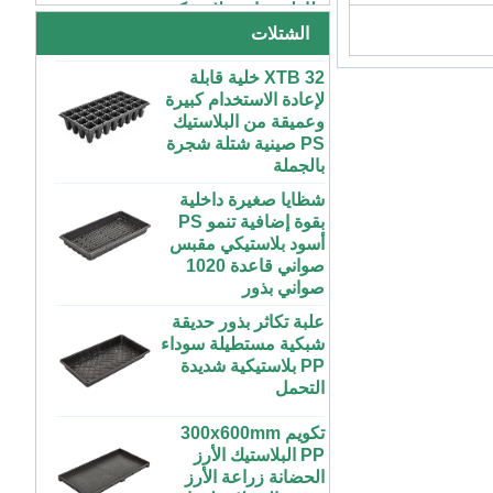
كبيرة رخيصة الثمن
الصواني
داخلية وخارجية 3x6
الشتلات
4x4 4x6 4x8 للبيع
XTB 32 خلية قابلة
لإعادة الاستخدام كبيرة
مخصص داخلي متزايد
وعميقة من البلاستيك
كبير طويل مسطح
PS صينية شتلة شجرة
أبيض أسود علبة
بالجملة
بلاستيكية مائية للنباتات
شظايا صغيرة داخلية
بقوة إضافية تنمو PS
ABS بلاستيك طول
أسود بلاستيكي مقبس
غير محدود مخصص
صواني قاعدة 1020
داخلي متزايد غرفة
صواني بذور
رطبة إنفينيتي صينية
للنباتات
علبة تكاثر بذور حديقة
شبكية مستطيلة سوداء
مخصص 4x4 4x8
PP بلاستيكية شديدة
المزرعة الحضرية
التحمل
داخلي عمودي طويل
ABS البلاستيك معدات
تكويم 300x600mm
الزراعة المائية
PP البلاستيك الأرز
الزراعية تنمو الصواني
الحضانة زراعة الأرز
مع غطاء الزراعة
صينية الشتلات لزراعة