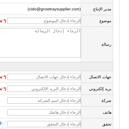
مدير الإنتاج
(cido@growtraysupplier.com)
موضوع
(* ت
رسالة
جهات الاتصال
(* ت
بريد إلكتروني
(* ت
شركة
هاتف
تحقق