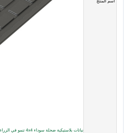
اسم المنتج
نباتات بلاستيكية ضحلة سوداء 4x4 تنمو في الزراعة المائية EBB وطاولة التدفق