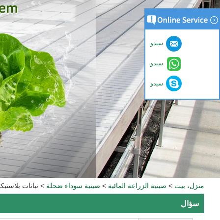
سيدو
سيدو
سيدو
منزل، بيت
>
صينية الزراعة المائية
>
صينية سوداء ضحلة
>
نباتات بلاستيكية ضحلة سوداء 4x4 تن
سؤال