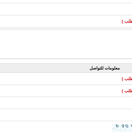
طلب )
معلومات للتواصل
طلب )
طلب )