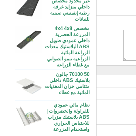
داخلي متزايد غرفة
رطبة إنفينيتي صينية
للنباتات
مخصص 4x4 4x8
المزرعة الحضرية
داخلي عمودي طويل
ABS البلاستيك معدات
الزراعة المائية
الزراعية تنمو الصواني
مع غطاء الزراعة
50 70100 جالون
بلاستيك ABS داخلي
متنامي خزان المغذيات
المائية مع غطاء
نظام مائي عمودي
للفراولة والخضروات |
ABS بلاستيك مزراب
72 خلية رخيصة
للاحتباس الحراري
الطماطم القرنبيط
واستخدام المزرعة
الاسكواش الباذنجان
الأسود PS الشتلات
طاولة زراعة بلاستيكية
البلاستيكية داخلي بدء