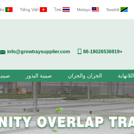
ês
Tiếng Việt
ไทย
Melayu
Swahili
info@growtraysupplier.com
+86-18026536919
للانهاية
الخزان والخزان
صينية البذور
صينية