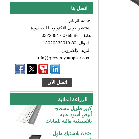
اتصل بنا
خدمة الزبائن
شنتشن يويى التكنولوجيا المحدودة
هاتف: 86 0755 33228547
الجوال: 86 18026536919
البريد الإلكتروني:
info@growtraysupplier.com
طاولة زراعة بلاستيكية
كبيرة رخيصة الثمن
داخلية وخارجية 3x6
اتصل الآن
4x4 4x6 4x8 للبيع
مخصص داخلي متزايد
الزراعة المائية
كبير طويل مسطح
أبيض أسود علبة
بلاستيكية مائية للنباتات
ABS بلاستيك طول
غير محدود مخصص