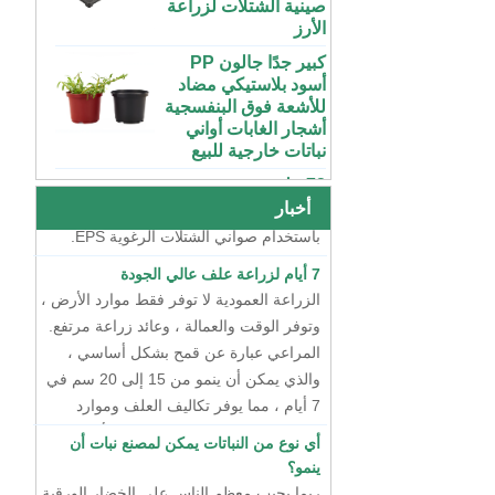
50 70100 جالون
الأرز
بلاستيك ABS داخلي
كبير جدًا جالون PP
متنامي خزان المغذيات
أسود بلاستيكي مضاد
المائية مع غطاء
طريقتان لتربية الشتلات
للأشعة فوق البنفسجية
أشجار الغابات أواني
في الوقت الحاضر ، هناك طريقتان رئيسيتان
نظام مائي عمودي
نباتات خارجية للبيع
لتربية الشتلات ، أحدهما هو تربية الشتلات
للفراولة والخضروات |
ABS بلاستيك مزراب
الجافة باستخدام صواني الشتلات البلاستيكية
72 خلية رخيصة
للاحتباس الحراري
الطماطم القرنبيط
، والآخر هو تربية الشتلات المائية العائمة
واستخدام المزرعة
الاسكواش الباذنجان
أخبار
باستخدام صواني الشتلات الرغوية EPS.
الأسود PS الشتلات
البلاستيكية داخلي بدء
7 أيام لزراعة علف عالي الجودة
الصواني
الزراعة العمودية لا توفر فقط موارد الأرض ،
وتوفر الوقت والعمالة ، وعائد زراعة مرتفع.
XTB 32 خلية قابلة
لإعادة الاستخدام كبيرة
المراعي عبارة عن قمح بشكل أساسي ،
وعميقة من البلاستيك
والذي يمكن أن ينمو من 15 إلى 20 سم في
PS صينية شتلة شجرة
7 أيام ، مما يوفر تكاليف العلف وموارد
بالجملة
المياه. تكلفة إنتاج هذا المالتغراس أقل من
أي نوع من النباتات يمكن لمصنع نبات أن
شظايا صغيرة داخلية
سنت واحد لكل كيلوغرام.
ينمو؟
بقوة إضافية تنمو PS
ربما يجيب معظم الناس على الخضار الورقية
أسود بلاستيكي مقبس