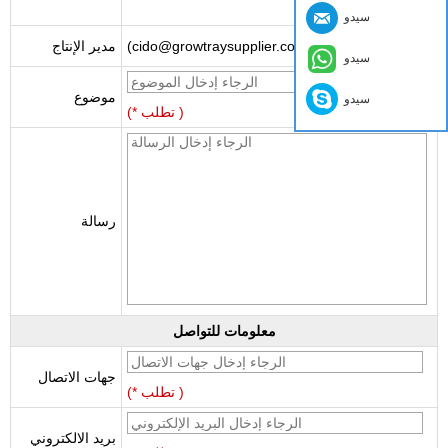
سيدو
(cido@growtraysupplier.com)
مدير الإنتاج
سيدو
موضوع
سيدو
(* تطلب )
رسالة
معلومات للتواصل
جهات الاتصال
(* تطلب )
بريد الالكتروني