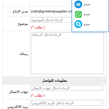
سيدو
(cido@growtraysupplier.com)
مدير الإنتاج
سيدو
موضوع
سيدو
(* تطلب )
رسالة
معلومات للتواصل
جهات الاتصال
(* تطلب )
بريد الالكتروني